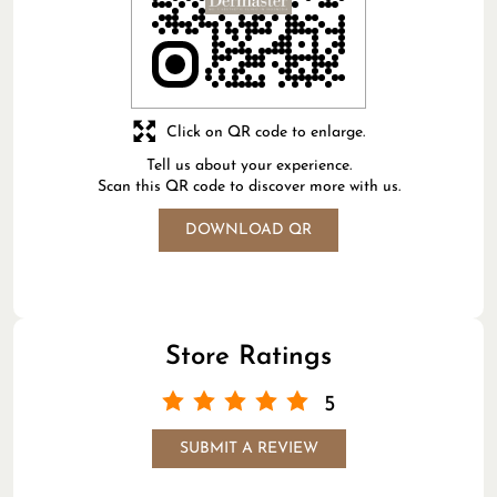
DOWNLOAD QR
Store Ratings
5
SUBMIT A REVIEW
Ike
Posted on
:
03-07-2026
Rated
(Translated by Google) NCTF treatment 👍👍 relieves
dull dry skin (Original) NCTF treatment 👍👍 hempas
kulit kering kusam
Naomi
Posted on
:
09-06-2026