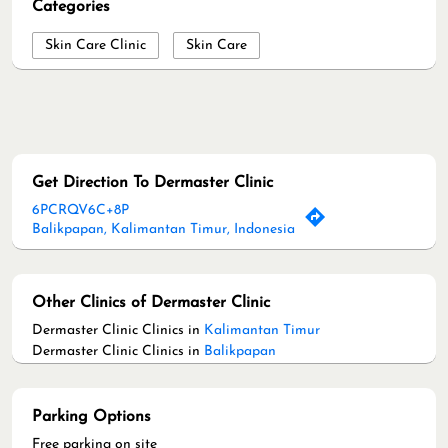
6PCRQV6C+8P
Balikpapan, Kalimantan Timur, Indonesia
Other Clinics of Dermaster Clinic
Dermaster Clinic Clinics in
Kalimantan Timur
Dermaster Clinic Clinics in
Balikpapan
Parking Options
Free parking on site
Social Timeline
Suka takjub nggak sih tiap kali melihat body goal Victoria
Beckham yang tetap fit di usianya yang makin matang?
Faktanya, semua orang pasti pengen punya hidup sehat dan