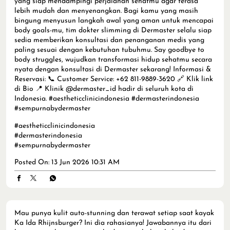
#sempurnabydermaster
#aestheticclinicindonesia
#dermasterindonesia
#sempurnabydermaster
Posted On:
13 Jun 2026 10:31 AM
Mau punya kulit auto-stunning dan terawat setiap saat kayak
Ka Ida Rhijnsburger? Ini dia rahasianya! Jawabannya itu dari
ketenangan kita saat menghadapi perubahan kulit dan
langsung mengambil tindakan perawatan di tempat yang
terpercaya. Tempat terpercaya itulah yang membuat Ka Ida
menjatuhkan pilihannya pada Dermaster untuk memulai
journey cantiknya. Ka Ida Rhijnsburger memilih Dermaster
karena memiliki berbagai pilihan perawatan lengkap yang
bisa disesuaikan dengan kebutuhan spesifik kulitnya. Bagi Ka
Ida Rhijnsburger, melakukan treatment di tempat yang tepat
bukan sekadar untuk estetika sesaat, melainkan sebuah
bentuk investasi jangka panjang yang aman untuk masa
depan kulitnya. Jadi, kalau kulitmu udah mulai menunjukkan