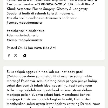
Suka takjub nggak sih tiap kali melihat body goal
@victoriabeckham yang tetap fit di usianya yang makin
matang? Faktanya, semua orang pasti pengen punya hidup
sehat dan bentuk tubuh ideal seperti itu, tapi tantangan
terberatnya adalah mempertahankan konsistensi dalam
menjaga pola hidupnya sehari-hari. Memahami bahwa
menjaga konsistensi adalah bagian tersulit, Dermaster
memberikan solusi nyata lewat healthy catering Dermalicious
yang siap mendampingi perjalanan sehatmu agar terasa
lebih mudah dan menyenangkan. Bagi kamu yang masih
bingung menyusun langkah awal yang aman untuk mencapai
body goals-mu, tim dokter slimming di Dermaster selalu siap
sedia memberikan konsultasi dan penanganan medis yang
paling sesuai dengan kebutuhan tubuhmu. Say goodbye to
body struggles, wujudkan transformasi hidup sehatmu secara
nyata dengan konsultasi di Dermaster sekarang! Informasi &
Reservasi: 📞 Customer Service: +62 811-9889-3620 🔗 Klik link
di Bio 📍 Klinik @dermaster_id hadir di seluruh kota di
Indonesia. #aestheticclinicindonesia #dermasterindonesia