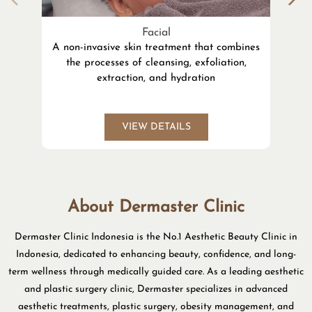
About Dermaster Clinic
Dermaster Clinic Indonesia is the No.1 Aesthetic Beauty Clinic in
Indonesia, dedicated to enhancing beauty, confidence, and long-
term wellness through medically guided care. As a leading aesthetic
and plastic surgery clinic, Dermaster specializes in advanced
aesthetic treatments, plastic surgery, obesity management, and
longevity programs. Supported by experienced doctors and modern
medical technology, every treatment is developed through
thorough clinical assessment and a personalized approach. Our
services range from facial rejuvenation and body contouring to
anti-aging and holistic wellness solutions, all designed to deliver
safe, effective, and natural-looking results.
The address of this clinic is Ruko D2, No 23, Damai Baru,
Balikpapan, Kalimantan Timur.