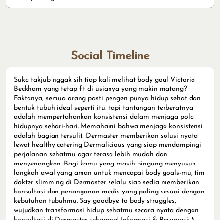
bentuk tubuh ideal seperti itu, tapi tantangan terberatnya
adalah mempertahankan konsistensi dalam menjaga pola
hidupnya sehari-hari. Memahami bahwa menjaga konsistensi
adalah bagian tersulit, Dermaster memberikan solusi nyata
lewat healthy catering Dermalicious yang siap mendampingi
perjalanan sehatmu agar terasa lebih mudah dan
menyenangkan. Bagi kamu yang masih bingung menyusun
langkah awal yang aman untuk mencapai body goals-mu, tim
dokter slimming di Dermaster selalu siap sedia memberikan
konsultasi dan penanganan medis yang paling sesuai dengan
kebutuhan tubuhmu. Say goodbye to body struggles,
wujudkan transformasi hidup sehatmu secara nyata dengan
konsultasi di Dermaster sekarang! Informasi & Reservasi: 📞
Customer Service: +62 811-9889-3620 🔗 Klik link di Bio 📍
Klinik Aesthetic, Plastic Surgery, Obesity & Longevity
Specialist hadir di seluruh kota di Indonesia.
#aestheticclinicindonesia #dermasterindonesia
#sempurnabydermaster
#aestheticclinicindonesia
#dermasterindonesia
#sempurnabydermaster
Posted On:
13 Jun 2026 11:34 AM