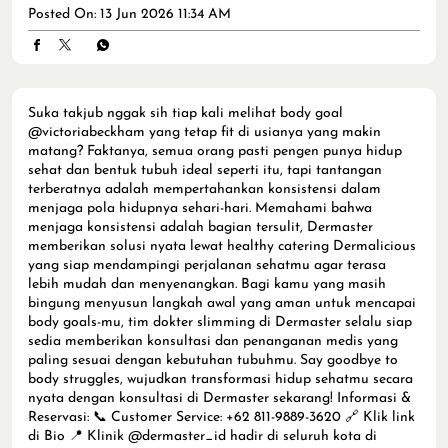
Posted On:
13 Jun 2026 11:34 AM
Suka takjub nggak sih tiap kali melihat body goal
@victoriabeckham yang tetap fit di usianya yang makin
matang? Faktanya, semua orang pasti pengen punya hidup
sehat dan bentuk tubuh ideal seperti itu, tapi tantangan
terberatnya adalah mempertahankan konsistensi dalam
menjaga pola hidupnya sehari-hari. Memahami bahwa
menjaga konsistensi adalah bagian tersulit, Dermaster
memberikan solusi nyata lewat healthy catering Dermalicious
yang siap mendampingi perjalanan sehatmu agar terasa
lebih mudah dan menyenangkan. Bagi kamu yang masih
bingung menyusun langkah awal yang aman untuk mencapai
body goals-mu, tim dokter slimming di Dermaster selalu siap
sedia memberikan konsultasi dan penanganan medis yang
paling sesuai dengan kebutuhan tubuhmu. Say goodbye to
body struggles, wujudkan transformasi hidup sehatmu secara
nyata dengan konsultasi di Dermaster sekarang! Informasi &
Reservasi: 📞 Customer Service: +62 811-9889-3620 🔗 Klik link
di Bio 📍 Klinik @dermaster_id hadir di seluruh kota di