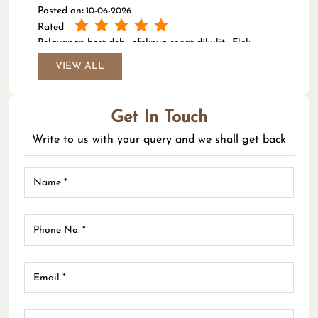
Posted on
:
10-06-2026
Rated
Pelayanan best deh,, efeknya cepat dikulit . Flek
berkurang (Translated by Google) The service is
VIEW ALL
excellent, the effects are fast on the skin. Spots are
reduced.
Get In Touch
Write to us with your query and we shall get back