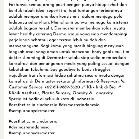
Faktanya, semua orang pasti pengen punya hidup sehat dan
bentuk tubuh ideal seperti itu, tapi tantangan terberatnya
adalah mempertahankan konsistensi dalam menjaga pola
hidupnya sehari-hari. Memahami bahwa menjaga konsistensi
adalah bagian tersulit, Dermaster memberikan solusi nyata
lewat healthy catering Dermalicious yang siap mendampingi
perjalanan sehatmu agar terasa lebih mudah dan
menyenangkan. Bagi kamu yang masih bingung menyusun
langkah awal yang aman untuk mencapai body goals-mu, tim
dokter slimming di Dermaster selalu siap sedia memberikan
konsultasi dan penanganan medis yang paling sesuai dengan
kebutuhan tubuhmu. Say goodbye to body struggles,
wujudkan transformasi hidup sehatmu secara nyata dengan
konsultasi di Dermaster sekarang! Informasi & Reservasi: 📞
Customer Service: +62 811-9889-3620 🔗 Klik link di Bio 📍
Klinik Aesthetic, Plastic Surgery, Obesity & Longevity
Specialist hadir di seluruh kota di Indonesia.
#aestheticclinicindonesia #dermasterindonesia
#sempurnabydermaster
#aestheticclinicindonesia
#dermasterindonesia
#sempurnabydermaster