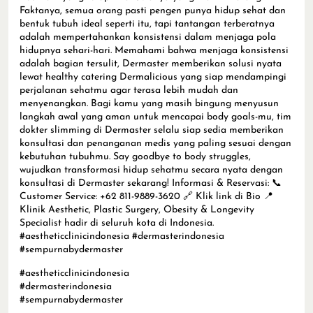
Faktanya, semua orang pasti pengen punya hidup sehat dan
bentuk tubuh ideal seperti itu, tapi tantangan terberatnya
adalah mempertahankan konsistensi dalam menjaga pola
hidupnya sehari-hari. Memahami bahwa menjaga konsistensi
adalah bagian tersulit, Dermaster memberikan solusi nyata
lewat healthy catering Dermalicious yang siap mendampingi
perjalanan sehatmu agar terasa lebih mudah dan
menyenangkan. Bagi kamu yang masih bingung menyusun
langkah awal yang aman untuk mencapai body goals-mu, tim
dokter slimming di Dermaster selalu siap sedia memberikan
konsultasi dan penanganan medis yang paling sesuai dengan
kebutuhan tubuhmu. Say goodbye to body struggles,
wujudkan transformasi hidup sehatmu secara nyata dengan
konsultasi di Dermaster sekarang! Informasi & Reservasi: 📞
Customer Service: +62 811-9889-3620 🔗 Klik link di Bio 📍
Klinik Aesthetic, Plastic Surgery, Obesity & Longevity
Specialist hadir di seluruh kota di Indonesia.
#aestheticclinicindonesia #dermasterindonesia
#sempurnabydermaster
#aestheticclinicindonesia
#dermasterindonesia
#sempurnabydermaster