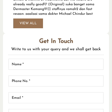
already really good🩷 (Original) suka banget sama
Dermaster Kemang🫶🏻 staffnya ramah2 dan fast
respon, apalagi sama dokter Michael Chindur best
banget bikin makin cantik🩷 selalu rekomendasiin
apa yg dibutuhin kulit kita saat ini hampir 2 bulanan
VIEW ALL
perawatan tapi hasil uda keliatan cakep banget🩷
G M
Get In Touch
Posted on
:
26-06-2026
Write to us with your query and we shall get back
Rated
(Translated by Google) The service was satisfactory,
even though it was a bit tight. Doctor Ade is very kind.
The staff is also very friendly and helpful. (Original)
Layanan memuaskan meski cekit2 Dokter Ade baik
bangetttt Staf jg ramah n fasilitatif bgt