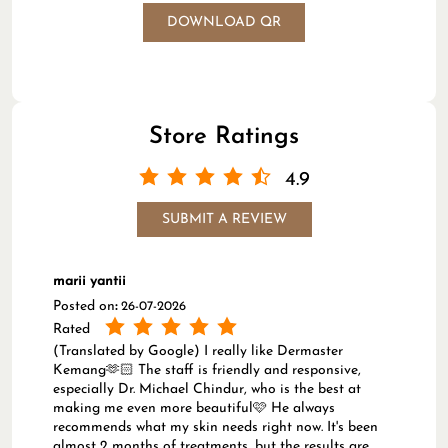
DOWNLOAD QR
Store Ratings
4.9
SUBMIT A REVIEW
marii yantii
Posted on
:
26-07-2026
Rated
(Translated by Google) I really like Dermaster
Kemang🫶🏻 The staff is friendly and responsive,
especially Dr. Michael Chindur, who is the best at
making me even more beautiful🩷 He always
recommends what my skin needs right now. It's been
almost 2 months of treatments, but the results are