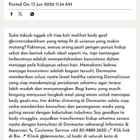
Posted On:
13 Jun 2026 11:34 AM
Suka takjub nggak sih tiap kali melihat body goal
@victoriabeckham yang tetap fit di usianya yang makin
matang? Faktanya, semua orang pasti pengen punya hidup
sehat dan bentuk tubuh ideal seperti itu, tapi tantangan
terberatnya adalah mempertahankan konsistensi dalam
menjaga pola hidupnya sehari-hari. Memahami bahwa
menjaga konsistensi adalah bagian tersulit, Dermaster
memberikan solusi nyata lewat healthy catering Dermalicious
yang siap mendampingi perjalanan sehatmu agar terasa
lebih mudah dan menyenangkan. Bagi kamu yang masih
bingung menyusun langkah awal yang aman untuk mencapai
body goals-mu, tim dokter slimming di Dermaster selalu siap
sedia memberikan konsultasi dan penanganan medis yang
paling sesuai dengan kebutuhan tubuhmu. Say goodbye to
body struggles, wujudkan transformasi hidup sehatmu secara
nyata dengan konsultasi di Dermaster sekarang! Informasi &
Reservasi: 📞 Customer Service: +62 811-9889-3620 🔗 Klik link
di Bio 📍 Klinik @dermaster_id hadir di seluruh kota di