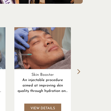
Skin Booster
Infus
An injectable procedure
Medical treatm
aimed at improving skin
on brightening,
quality through hydration and
and skin reg
r
collagen stimulation without
adding volume or changing
facial contours
VIEW DETAILS
VIEW DE