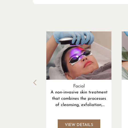
Facial
A non-invasive skin treatment
that combines the processes
of cleansing, exfoliation,
extraction, and hydration
e
VIEW DETAILS