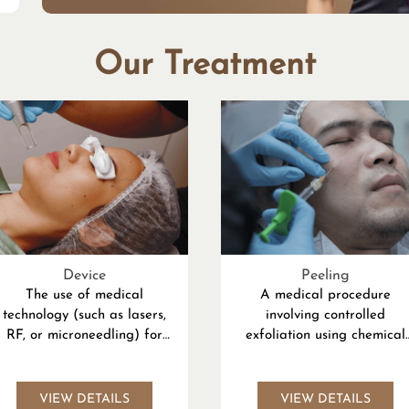
Our Treatment
Device
Peeling
The use of medical
A medical procedure
technology (such as lasers,
involving controlled
RF, or microneedling) for
exfoliation using chemical
xfoliation, improving texture
agents to improve skin colo
and pigmentation, and
and texture through
stimulating collagen
regeneration
VIEW DETAILS
VIEW DETAILS