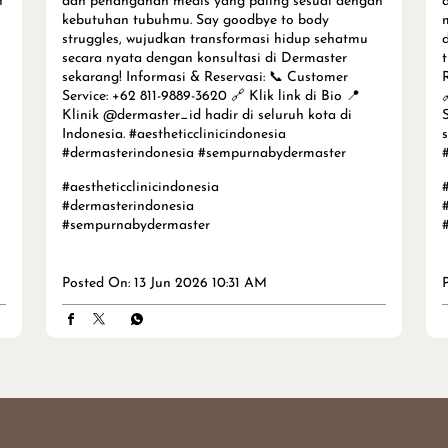
n
dan penanganan medis yang paling sesuai dengan
kebutuhan tubuhmu. Say goodbye to body
struggles, wujudkan transformasi hidup sehatmu
secara nyata dengan konsultasi di Dermaster
sekarang! Informasi & Reservasi: 📞 Customer
Service: +62 811-9889-3620 🔗 Klik link di Bio 📍

Klinik @dermaster_id hadir di seluruh kota di
Indonesia. #aestheticclinicindonesia
#dermasterindonesia #sempurnabydermaster
#aestheticclinicindonesia
#dermasterindonesia
#sempurnabydermaster
Posted On:
13 Jun 2026 10:31 AM