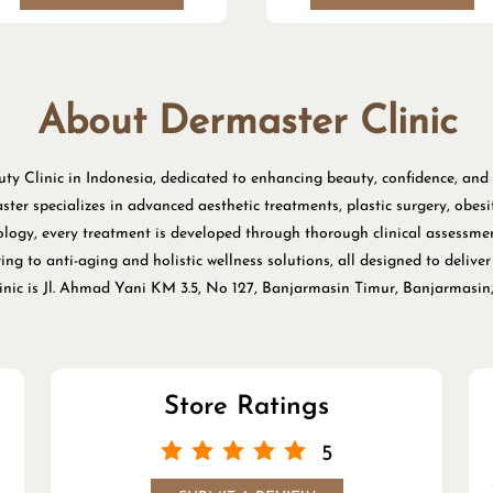
regeneration
About Dermaster Clinic
uty Clinic in Indonesia, dedicated to enhancing beauty, confidence, and
master specializes in advanced aesthetic treatments, plastic surgery, o
ogy, every treatment is developed through thorough clinical assessme
g to anti-aging and holistic wellness solutions, all designed to deliver s
clinic is Jl. Ahmad Yani KM 3.5, No 127, Banjarmasin Timur, Banjarmasin
Store Ratings
5