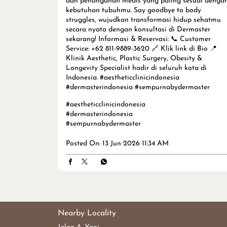
dan penanganan medis yang paling sesuai denga
kebutuhan tubuhmu. Say goodbye to body
struggles, wujudkan transformasi hidup sehatmu
secara nyata dengan konsultasi di Dermaster
sekarang! Informasi & Reservasi: 📞 Customer
Service: +62 811-9889-3620 🔗 Klik link di Bio 📍
Klinik Aesthetic, Plastic Surgery, Obesity &
Longevity Specialist hadir di seluruh kota di
Indonesia. #aestheticclinicindonesia
#dermasterindonesia #sempurnabydermaster
#aestheticclinicindonesia
#dermasterindonesia
#sempurnabydermaster
Posted On:
13 Jun 2026 11:34 AM
Nearby Locality