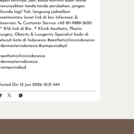
depan kulitnya. Jadi, kalau kulitmu udah mulai
menunjukkan tanda-tanda perubahan, jangan
ditunda lagi! Yuk, langsung jadwalkan
treatmentmu lewat link di bio. Informasi &
Reservasi: 📞 Customer Service: +62 811-9889-3620
 Klik link di Bio 📍 Klinik Aesthetic, Plastic
Surgery, Obesity & Longevity Specialist hadir di
seluruh kota di Indonesia. #aestheticclinicindonesia
#dermasterindonesia #sempurnabyd
#aestheticclinicindonesia
#dermasterindonesia
#sempurnabyd
Posted On:
12 Jun 2026 10:31 AM