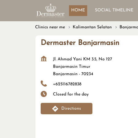
HOME
SOCIAL TIMELINE
Clinics near me
Kalimantan Selatan
Banjarma
Dermaster Banjarmasin
Jl. Ahmad Yani KM 3.5, No 127
Banjarmasin Timur
Banjarmasin
-
70234
+625116782838
Closed for the day
Directions