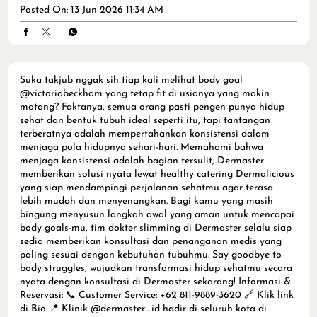
Posted On:
13 Jun 2026 11:34 AM
Suka takjub nggak sih tiap kali melihat body goal
@victoriabeckham yang tetap fit di usianya yang makin
matang? Faktanya, semua orang pasti pengen punya hidup
sehat dan bentuk tubuh ideal seperti itu, tapi tantangan
terberatnya adalah mempertahankan konsistensi dalam
menjaga pola hidupnya sehari-hari. Memahami bahwa
menjaga konsistensi adalah bagian tersulit, Dermaster
memberikan solusi nyata lewat healthy catering Dermalicious
yang siap mendampingi perjalanan sehatmu agar terasa
lebih mudah dan menyenangkan. Bagi kamu yang masih
bingung menyusun langkah awal yang aman untuk mencapai
body goals-mu, tim dokter slimming di Dermaster selalu siap
sedia memberikan konsultasi dan penanganan medis yang
paling sesuai dengan kebutuhan tubuhmu. Say goodbye to
body struggles, wujudkan transformasi hidup sehatmu secara
nyata dengan konsultasi di Dermaster sekarang! Informasi &
Reservasi: 📞 Customer Service: +62 811-9889-3620 🔗 Klik link
di Bio 📍 Klinik @dermaster_id hadir di seluruh kota di