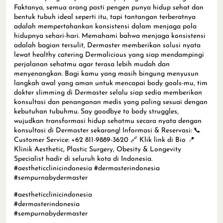
Faktanya, semua orang pasti pengen punya hidup sehat dan
bentuk tubuh ideal seperti itu, tapi tantangan terberatnya
adalah mempertahankan konsistensi dalam menjaga pola
hidupnya sehari-hari. Memahami bahwa menjaga konsistensi
adalah bagian tersulit, Dermaster memberikan solusi nyata
lewat healthy catering Dermalicious yang siap mendampingi
perjalanan sehatmu agar terasa lebih mudah dan
menyenangkan. Bagi kamu yang masih bingung menyusun
langkah awal yang aman untuk mencapai body goals-mu, tim
dokter slimming di Dermaster selalu siap sedia memberikan
konsultasi dan penanganan medis yang paling sesuai dengan
kebutuhan tubuhmu. Say goodbye to body struggles,
wujudkan transformasi hidup sehatmu secara nyata dengan
konsultasi di Dermaster sekarang! Informasi & Reservasi: 📞
Customer Service: +62 811-9889-3620 🔗 Klik link di Bio 📍
Klinik Aesthetic, Plastic Surgery, Obesity & Longevity
Specialist hadir di seluruh kota di Indonesia.
#aestheticclinicindonesia #dermasterindonesia
#sempurnabydermaster
#aestheticclinicindonesia
#dermasterindonesia
#sempurnabydermaster