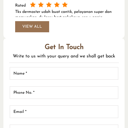
Rated
Tks dermaster udah buat cantik, pelayanan super dan
memuaskan, dr. Jessy best pokoknya, see u again
Dermaster, selalu akan kembali kesini (Translated by
VIEW ALL
Google) Thank you Dermaster for making me
beautiful, the service is super and satisfying, Dr. Jessy
is the best, see you again Dermaster, will always come
back here
Get In Touch
Write to us with your query and we shall get back