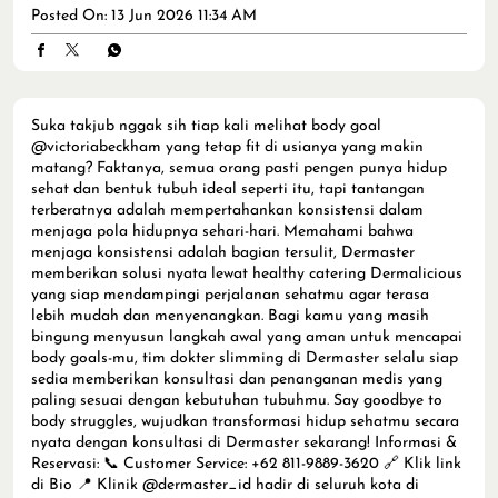
Posted On:
13 Jun 2026 11:34 AM
Suka takjub nggak sih tiap kali melihat body goal
@victoriabeckham yang tetap fit di usianya yang makin
matang? Faktanya, semua orang pasti pengen punya hidup
sehat dan bentuk tubuh ideal seperti itu, tapi tantangan
terberatnya adalah mempertahankan konsistensi dalam
menjaga pola hidupnya sehari-hari. Memahami bahwa
menjaga konsistensi adalah bagian tersulit, Dermaster
memberikan solusi nyata lewat healthy catering Dermalicious
yang siap mendampingi perjalanan sehatmu agar terasa
lebih mudah dan menyenangkan. Bagi kamu yang masih
bingung menyusun langkah awal yang aman untuk mencapai
body goals-mu, tim dokter slimming di Dermaster selalu siap
sedia memberikan konsultasi dan penanganan medis yang
paling sesuai dengan kebutuhan tubuhmu. Say goodbye to
body struggles, wujudkan transformasi hidup sehatmu secara
nyata dengan konsultasi di Dermaster sekarang! Informasi &
Reservasi: 📞 Customer Service: +62 811-9889-3620 🔗 Klik link
di Bio 📍 Klinik @dermaster_id hadir di seluruh kota di