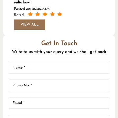
yulia kawi
Posted on
:
06-08-2026
Rated
(Translated by Google) The service is very good and
VIEW ALL
friendly, the doctor is communicative, today with Dr.
Fenia. (Original) Pelayanan sangat baik dan ramah,
dokternya komunikatif, hari ini dengan dr Fenia .
Get In Touch
Write to us with your query and we shall get back