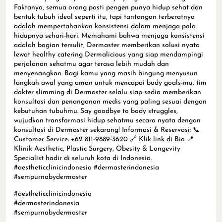
Faktanya, semua orang pasti pengen punya hidup sehat dan
bentuk tubuh ideal seperti itu, tapi tantangan terberatnya
adalah mempertahankan konsistensi dalam menjaga pola
hidupnya sehari-hari. Memahami bahwa menjaga konsistensi
adalah bagian tersulit, Dermaster memberikan solusi nyata
lewat healthy catering Dermalicious yang siap mendampingi
perjalanan sehatmu agar terasa lebih mudah dan
menyenangkan. Bagi kamu yang masih bingung menyusun
langkah awal yang aman untuk mencapai body goals-mu, tim
dokter slimming di Dermaster selalu siap sedia memberikan
konsultasi dan penanganan medis yang paling sesuai dengan
kebutuhan tubuhmu. Say goodbye to body struggles,
wujudkan transformasi hidup sehatmu secara nyata dengan
konsultasi di Dermaster sekarang! Informasi & Reservasi: 📞
Customer Service: +62 811-9889-3620 🔗 Klik link di Bio 📍
Klinik Aesthetic, Plastic Surgery, Obesity & Longevity
Specialist hadir di seluruh kota di Indonesia.
#aestheticclinicindonesia #dermasterindonesia
#sempurnabydermaster
#aestheticclinicindonesia
#dermasterindonesia
#sempurnabydermaster